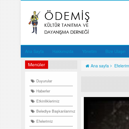
Ana Sayfa
Hakkımızda
Yönetim
Bize Ulaşın
Menüler
Ana sayfa
Efelerim
Duyurular
Haberler
Etkinliklerimiz
Belediye Başkanlarımız
Efelerimiz