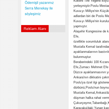
Kökeni Tire Yeğenli köyü
Ödemişli yazarımız
yerleşmiştir.Poslu Mesta
Serra Menekay ile
Kuva-yı Milliye'nin Küç
söyleşimiz
adlardan biri de Poslu Mes
Kuva-yı Milliye'nin kuru
yapmıştır.
Reklam Alanı
Alaşehir Kongresine de k
Efe,
özellikle sorumluluk alan
Mustafa Kemal tarafında
ayaklanmalarının bastırı
bulunmuştur.
Beraberindeki 100 Kızan
Efe,Zurnacı Mehmet Efe il
Düzce ayaklanmasının yan
Ankara'nın dikkatini çekmi
Poslu'ya özel ilgi göste
dürbünü,Poslu'nun boynun
Mustafa Kemal,Ankara'da 
düşman halka rahat verm
Çukurçeşme,Tabanbağı,K
Karayaka'daki Yunan karar