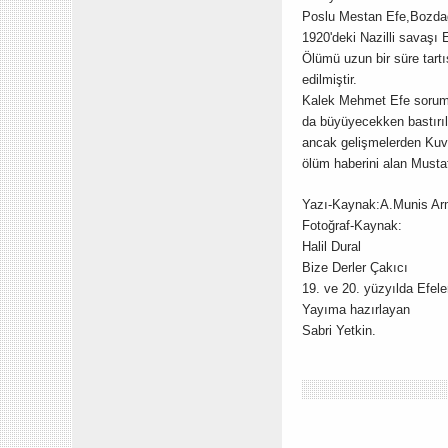
Poslu Mestan Efe,Bozdağ
1920'deki Nazilli savaşı 
Ölümü uzun bir süre tart
edilmiştir.
Kalek Mehmet Efe sorumlu 
da büyüyecekken bastırıl
ancak gelişmelerden Kuva
ölüm haberini alan Musta
Yazı-Kaynak:A.Munis Arm
Fotoğraf-Kaynak:
Halil Dural
Bize Derler Çakıcı
19. ve 20. yüzyılda Efele
Yayıma hazırlayan
Sabri Yetkin.