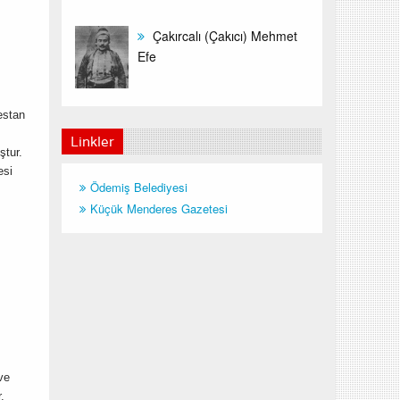
Çakırcalı (Çakıcı) Mehmet
Efe
estan
Linkler
ştur.
esi
Ödemiş Belediyesi
Küçük Menderes Gazetesi
ve
.