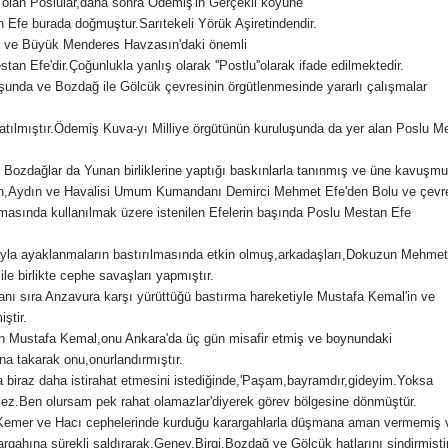
 olan Poslular,daha sonra Ödemiş'in Gerçekli köyüne
n Efe burada doğmuştur.Sarıtekeli Yörük Aşiretindendir.
ük ve Büyük Menderes Havzasın'daki önemli
tan Efe'dir.Çoğunlukla yanlış olarak ''Postlu''olarak ifade edilmektedir.
luşunda ve Bozdağ ile Gölcük çevresinin örgütlenmesinde yararlı çalışmalar
atılmıştır.Ödemiş Kuva-yı Milliye örgütünün kuruluşunda da yer alan Poslu M
ı Bozdağlar da Yunan birliklerine yaptığı baskınlarla tanınmış ve üne kavuşmu
n,Aydın ve Havalisi Umum Kumandanı Demirci Mehmet Efe'den Bolu ve çevr
lmasında kullanılmak üzere istenilen Efelerin başında Poslu Mestan Efe
ıyla ayaklanmaların bastırılmasında etkin olmuş,arkadaşları,Dokuzun Mehmet
e birlikte cephe savaşları yapmıştır.
ı sıra Anzavura karşı yürüttüğü bastırma hareketiyle Mustafa Kemal'in ve
ştir.
ren Mustafa Kemal,onu Ankara'da üç gün misafir etmiş ve boynundaki
a takarak onu,onurlandırmıştır.
biraz daha istirahat etmesini istediğinde,'Paşam,bayramdır,gideyim.Yoksa
ez.Ben olursam pek rahat olamazlar'diyerek görev bölgesine dönmüştür.
emer ve Hacı cephelerinde kurduğu karargahlarla düşmana aman vermemiş 
gahına sürekli saldırarak,Genev,Birgi,Bozdağ ve Gölcük hatlarını sindirmiştir