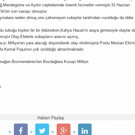
,Mendegüme ve Aydın cephelerinde önemli hizmetler vermiştir.31 Haziran
Efe'nin son savaşı olmuştur.
ışmalara neden olmuş,onu çekemeyen subaylar tarafından vurulduğu da iddia
tuttuğu kişileri bir bir öldürürken,Kahya Hasan'ın araya girmesiyle olaylar d
mıştır.Olay,Efelerle subayların arasını açmış,
-yı Milliye'nin yara alacağı düşünülerek olay örtülmüştür.Poslu Mestan Efe'n
fa Kemal Paşa'nın çok üzüldüğü aktarılmaktadır.
ağan.Bozmenderes'ten Bozdağlara Kuvayi Milliye.
r
Haberi Paylaş