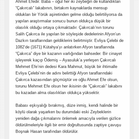
Ahmet Efedir. Baba – oğul her iki zeybeğin de kullandıkları
“Çakırcalı” lakabının, birtakım kaynaklarda mensup
oldukları bir Yörük aşiretinden gelme olduğu belirtiliyorsa da
yapılan araştırmalar sonucu bunun oldukça düşük bir
olasılık olduğu ortaya çıkmaktadır. Çakırcalı’nın torunu
Salih Çakırca ile yapılan bir söyleşide dedelerinin Afyon’un
Dazkırı taraflarından geldiklerini belirtmiştir. Evliya Çelebi de
1082’de (1671) Kütahya’yı anlatırken Afyon taraflarında
“Çakırca” diye bir kazanın varlığından bahseder. Bir cinayet
işleyerek kaçıp Ödemiş – Ayasuluk’a yerleşen Çakırcalı
Mehmet Efe’nin dedesi Kara Mahmut, büyük bir ihtimalle
Evliya Çelebi’nin de adını belirttiği Afyon taraflarındaki
Çakırca kazasından göçmüştür ve oğlu Ahmet Efe olsun,
torunu Mehmet Efe olsun her ikisinin de “Çakırcalı” lakabını
bu kazadan alma olasılıkları oldukça yüksektir.
Babası eşkıyalığı bırakmış, düze inmiş, kendi halinde bir
köylü olarak yaşarken bu durumdaki eski Zeybeklerin
yeniden dağa çıkmalarını önlemek amacıyla verilen gizlice
öldürülmeleriyle ilgili bir emir doğrultusunda zaptiye çavuşu
Boşnak Hasan tarafından öldürülür.