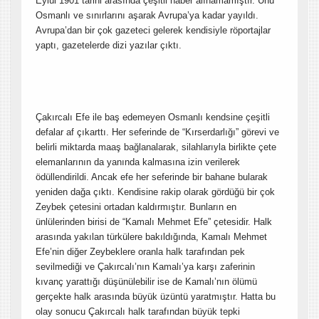
Eylül 1901 tarihi arasında çeşitli haber alınamamıştır. Ünü
Osmanlı ve sınırlarını aşarak Avrupa’ya kadar yayıldı.
Avrupa’dan bir çok gazeteci gelerek kendisiyle röportajlar
yaptı, gazetelerde dizi yazılar çıktı.
Çakırcalı Efe ile baş edemeyen Osmanlı kendsine çeşitli
defalar af çıkarttı. Her seferinde de “Kırserdarlığı” görevi ve
belirli miktarda maaş bağlanalarak, silahlarıyla birlikte çete
elemanlarının da yanında kalmasına izin verilerek
ödüllendirildi. Ancak efe her seferinde bir bahane bularak
yeniden dağa çıktı. Kendisine rakip olarak gördüğü bir çok
Zeybek çetesini ortadan kaldırmıştır. Bunların en
ünlülerinden birisi de “Kamalı Mehmet Efe” çetesidir. Halk
arasında yakılan türkülere bakıldığında, Kamalı Mehmet
Efe’nin diğer Zeybeklere oranla halk tarafından pek
sevilmediği ve Çakırcalı’nın Kamalı’ya karşı zaferinin
kıvanç yarattığı düşünülebilir ise de Kamalı’nın ölümü
gerçekte halk arasında büyük üzüntü yaratmıştır. Hatta bu
olay sonucu Çakırcalı halk tarafından büyük tepki