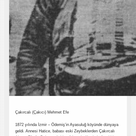
Çakırcalı (Çakıcı) Mehmet Efe
1872 yılında İzmir – Ödemiş’in Ayasuluğ köyünde dünyaya
geldi. Annesi Hatice, babası eski Zeybeklerden Çakırcalı