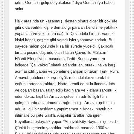
çıktı, Osmanlı gelip de yakalasın” diye Osmanlı’ya haber
salar.
Halk arasında ün kazanmış, desten olmuş diğer bir çok efe
gibi o da varlıklı kişilerden aldığı paraları kendisine yataklık
yapanlara ve yoksullara dağıttı. Çevredeki bir çok varlılık
kişiyi köprü, çeşme gibi yararlı işler yapmaya zorladı. Bu
sayede halkın gözünde kısa bir sürede yüceldi. Çakırcalı,
bir ara peşine düşmüş olan Hasan Çavuş ile Mülazım
Hüsnü Efendi’yi bir pusuda öldürdü. Bunun yanı sıra
bölgede “Çalıkakıcı” olarak adlandırılan, sürekli halka karşı
acımasızlık yapan ve yönetime çalışan birtakım Türk, Rum,
Arnavut çetelerine karşı büyük mücadeleler vererek bir
çoğunu ortadan kaldırdı. Hatta, kendi adını kullanarak köy
ve obaları basan, talan edip kadınlara ve kızlara sarkıntılık
eden dokuz kişil bir Arnavut çetesinin adı ile ilgili tüm
çalışmalarda anlatılmasına rağmen ilgili Arnavut çetesinin
adı ile ilgili bir açıklama yapılmamıştır. Ancaki büyük bir
ihtimalle bu çete Salihli, Alaşehir taraflarında iğren.
Boyutlarda eşkıyalık yapan “Arnavut Köy Bayram” çetesidir.
Çünkü bu çetenin yaptıkları hakkında basında 1900 ve