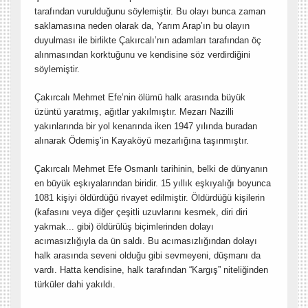
tarafından vurulduğunu söylemiştir. Bu olayı bunca zaman
saklamasına neden olarak da, Yarım Arap’ın bu olayın
duyulması ile birlikte Çakırcalı’nın adamları tarafından öç
alınmasından korktuğunu ve kendisine söz verdirdiğini
söylemiştir.
Çakırcalı Mehmet Efe’nin ölümü halk arasında büyük
üzüntü yaratmış, ağıtlar yakılmıştır. Mezarı Nazilli
yakınlarında bir yol kenarında iken 1947 yılında buradan
alınarak Ödemiş’in Kayaköyü mezarlığına taşınmıştır.
Çakırcalı Mehmet Efe Osmanlı tarihinin, belki de dünyanın
en büyük eşkıyalarından biridir. 15 yıllık eşkıyalığı boyunca
1081 kişiyi öldürdüğü rivayet edilmiştir. Öldürdüğü kişilerin
(kafasını veya diğer çeşitli uzuvlarını kesmek, diri diri
yakmak... gibi) öldürülüş biçimlerinden dolayı
acımasızlığıyla da ün saldı. Bu acımasızlığından dolayı
halk arasında seveni olduğu gibi sevmeyeni, düşmanı da
vardı. Hatta kendisine, halk tarafından “Kargış” niteliğinden
türküler dahi yakıldı.