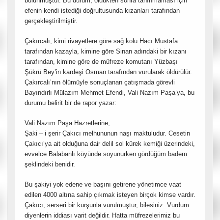
bulunmuştur. Bu durum, öldükten sonra tanınmaması için
efenin kendi istediği doğrultusunda kızanları tarafından
gerçekleştirilmiştir.
Çakırcalı, kimi rivayetlere göre sağ kolu Hacı Mustafa
tarafından kazayla, kimine göre Sinan adındaki bir kızanı
tarafından, kimine göre de müfreze komutanı Yüzbaşı
Şükrü Bey’in kardeşi Osman tarafından vurularak öldürülür.
Çakırcalı’nın ölümüyle sonuçlanan çatışmada görevli
Bayındırlı Mülazım Mehmet Efendi, Vali Nazım Paşa’ya, bu
durumu belirit bir de rapor yazar:
Vali Nazım Paşa Hazretlerine,
Şaki – i şerir Çakıcı melhununun naşı maktuludur. Cesetin
Çakıcı’ya ait olduğuna dair delil sol kürek kemiği üzerindeki,
evvelce Balabanlı köyünde soyunurken gördüğüm badem
şeklindeki benidir.
Bu şakiyi yok edene ve başını getirene yönetimce vaat
edilen 4000 altına sahip çıkmak isteyen birçok kimse vardır.
Çakıcı, serseri bir kurşunla vurulmuştur, bilesiniz. Vurdum
diyenlerin iddiası varit değildir. Hatta müfrezelerimiz bu