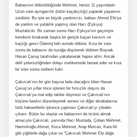
Babasının öldürüldüğünde Mehmet, henüz 11 yaşındadır.
Uzun süre ayıngacılık (tütün kaçakçılığı) yaparak yaşamını
sürdürür. Bu işte en büyük yardımcısı, babası Ahmet Efe’ye
de yardım ve yataklık yapmış olan Hacı (Eşkıya)
Mustafa’dır. Bir zaman sonra Hacı Eşkıya’nın geçmişte
kendisini bırakarak başka bir gençle kaçan karısını ve
kaçtığı genci Ödemiş’teki evinde öldürür. Kısa bir süre
sonra da babasını da tuzağa düşürerek öldüren Boşnak
Hasan Çavuş tarafından yakalanarak hapse atılır. Ancak
delil yetersizliğinden dolayı mahkemede beraat eder ve kısa
bir süre sonra serbest kalır.
Çakırcalı’nın bir gün başına bela olacağını bilen Hasan
Çavuş’un yıllar önce işlenen bir hırsızlık olayını da
Çakırcalı’ya mal edip takibe düşmesi ve Çakırcalı’nın
köyüne baskın düzenleyerek annesi ve diğer akrabalarına
türlü hakaretlerle işkence yapması Çakırcalı’yı çileden
çıkarır. Bütün bu olaylar ve babasının da öcünü almak
amacıyla Çakırcalı, yanında Hacı Mustada, Çoban Mehmet,
Harmnlıoğlu Ahmet, Koca Mehmet, Arap Mercan, Kara Ali
gibi yiğitlerle dağa çıkar ve “Çakırcalı Mehmet Efe dağa