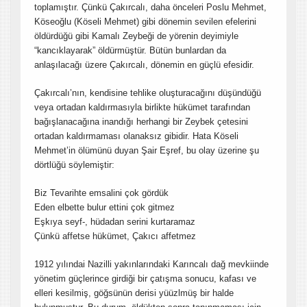
toplamıştır. Çünkü Çakırcalı, daha önceleri Poslu Mehmet,
Köseoğlu (Köseli Mehmet) gibi dönemin sevilen efelerini
öldürdüğü gibi Kamalı Zeybeği de yörenin deyimiyle
“kancıklayarak” öldürmüştür. Bütün bunlardan da
anlaşılacağı üzere Çakırcalı, dönemin en güçlü efesidir.
Çakırcalı’nın, kendisine tehlike oluşturacağını düşündüğü
veya ortadan kaldırmasıyla birlikte hükümet tarafından
bağışlanacağına inandığı herhangi bir Zeybek çetesini
ortadan kaldırmaması olanaksız gibidir. Hata Köseli
Mehmet’in ölümünü duyan Şair Eşref, bu olay üzerine şu
dörtlüğü söylemiştir:
Biz Tevarihte emsalini çok gördük
Eden elbette bulur ettini çok gitmez
Eşkıya seyf-, hüdadan serini kurtaramaz
Çünkü affetse hükümet, Çakıcı affetmez
1912 yılındai Nazilli yakınlarındaki Karıncalı dağ mevkiinde
yönetim güçlerince girdiği bir çatışma sonucu, kafası ve
elleri kesilmiş, göğsünün derisi yüüzlmüş bir halde