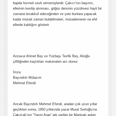
bapda hizmeti sevk etmemişlerdir. Çakıcı’nın başının,
ellerinin kesilip alınması, göğüs dersinin yüzülmesi hayli bir
zamana tevakkuf edeceğinden ve çete bunlara yapacak
kadar müsait zaman bulabilmeleri, müsademenin na ehil
ellerde kaldığını gösterir.
Anzavur Ahmet Bey ve Yüzbaşı Tevfik Bey, Alioğlu
çiftliğinden kaçtıkları malumaten arz olunur.
İmza:
Bayındırlı Mülazım
Mehmet Efendi
Ancak Bayındırlı Mehmet Efendi, aradan çok uzun yıllar
geçtikten sonra, 1950 yıllarında yazar Murat Sertoğlu’na
Çakırcalı’nın “Yarım Arap” adı verilen bir Manisalı asker